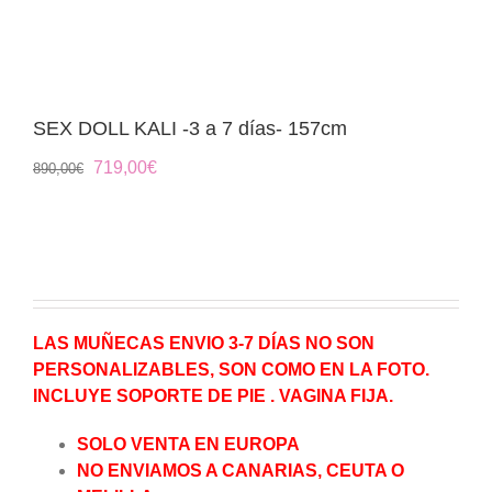
SEX DOLL KALI -3 a 7 días- 157cm
El
El
719,00
€
890,00
€
precio
precio
original
actual
era:
es:
890,00€.
719,00€.
LAS MUÑECAS ENVIO 3-7 DÍAS NO SON
PERSONALIZABLES, SON COMO EN LA FOTO.
INCLUYE SOPORTE DE PIE . VAGINA FIJA.
SOLO VENTA EN EUROPA
NO ENVIAMOS A CANARIAS, CEUTA O