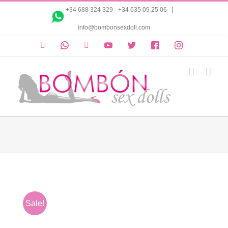
Saltar
+34 688 324 329
·
+34 635 09 25 06
|
al
info@bombonsexdoll.com
contenido
Cuenta
Whatsapp
Correo
Youtube
Twitter
Facebook
Instagram
electrónico
Sale!