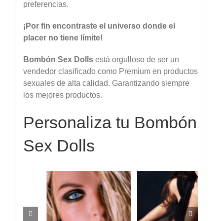
preferencias.
¡Por
fin
encontraste
el
universo
donde
el
placer
no
tiene
límite
!
Bombón
Sex
Dolls
está orgulloso de ser un
vendedor clasificado como Premium en productos
sexuales de alta calidad. Garantizando siempre
los mejores productos.
Personaliza tu Bombón
Sex Dolls
tis)
Voz y Gemidos