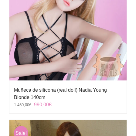
Muñeca de silicona (real doll) Nadia Young
Blonde 140cm
El
El
990,00
€
1.450,00
€
precio
precio
original
actual
era:
es:
Sale!
1.450,00€.
990,00€.