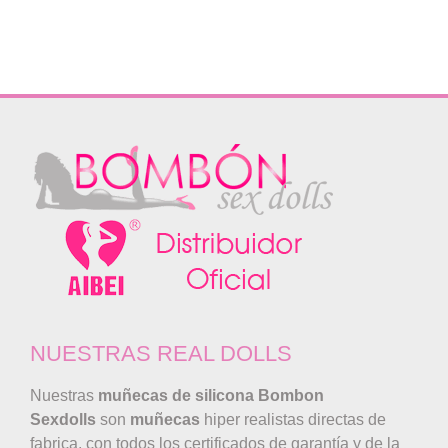
original
actual
era:
es:
1.450,00€.
990,00€.
NUESTRAS REAL DOLLS
Nuestras
muñecas de silicona
Bombon
Sexdolls
son
muñecas
hiper realistas directas de
fabrica, con todos los certificados de garantía y de la