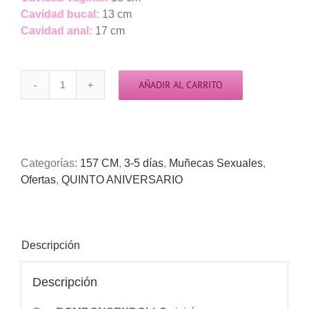
Cavidad bucal:
13 cm
Cavidad anal:
17 cm
AÑADIR AL CARRITO
SEX
DOLL
KALI
-3
a
Categorías:
157 CM
,
3-5 días
,
Muñecas Sexuales
,
7
Ofertas
,
QUINTO ANIVERSARIO
días-
157cm
cantidad
Descripción
Descripción