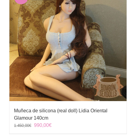
Muñeca de silicona (real doll) Lidia Oriental
Glamour 140cm
El
El
990,00
€
1.450,00
€
precio
precio