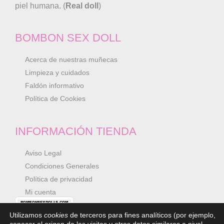
piel humana. (
Real doll
)
BOMBON SEX DOLL
Acerca de nuestras muñecas
Limpieza y cuidados
Faldón informativo
Política de Cookies
INFORMACIÓN TIENDA
Aviso Legal
Condiciones Generales
Política de privacidad
Mi cuenta
Utilizamos
cookies
de terceros para fines analíticos (por ejemplo,