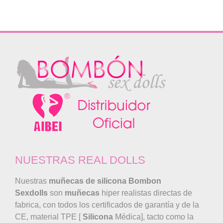
era:
es:
1.450,00€.
990,00€.
NUESTRAS REAL DOLLS
Nuestras
muñecas de silicona
Bombon
Sexdolls
son
muñecas
hiper realistas directas de
fabrica, con todos los certificados de garantía y de la
CE, material TPE [
Silicona
Médica], tacto como la