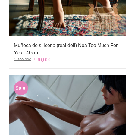
Muñeca de silicona (real doll) Noa Too Much For
You 140cm
El
El
990,00
€
1.450,00
€
precio
precio
original
actual
era:
es:
Sale!
1.450,00€.
990,00€.