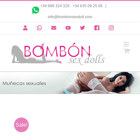
Saltar
+34 688 324 329
·
+34 635 09 25 06
|
al
info@bombonsexdoll.com
contenido
Cuenta
Whatsapp
Correo
Youtube
Twitter
Facebook
Instagram
electrónico
Sale!