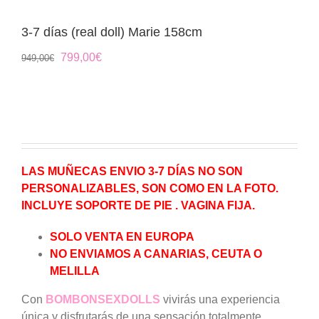
3-7 días (real doll) Marie 158cm
El
El
799,00
€
949,00
€
precio
precio
original
actual
era:
es:
949,00€.
799,00€.
LAS MUÑECAS ENVIO 3-7 DÍAS NO SON
PERSONALIZABLES, SON COMO EN LA FOTO.
INCLUYE SOPORTE DE PIE . VAGINA FIJA.
SOLO VENTA EN EUROPA
NO ENVIAMOS A CANARIAS, CEUTA O
MELILLA
Con
BOMBONSEXDOLLS
vivirás una experiencia
única y disfrutarás de una sensación totalmente