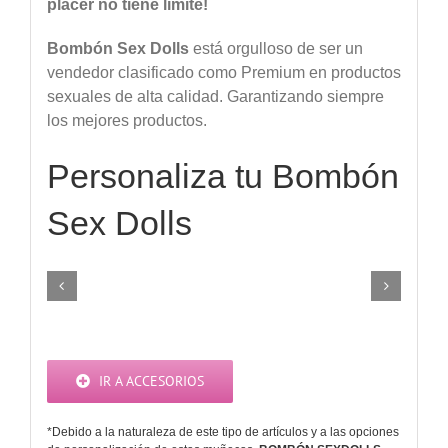
placer
no
tiene
límite
!
Bombón
Sex
Dolls
está orgulloso de ser un
vendedor clasificado como Premium en productos
sexuales de alta calidad. Garantizando siempre
los mejores productos.
Personaliza tu Bombón
Sex Dolls
Color
Voz
de
y
piel
Gemidos
(Gratis)
IR A ACCESORIOS
*Debido a la naturaleza de este tipo de artículos y a las opciones