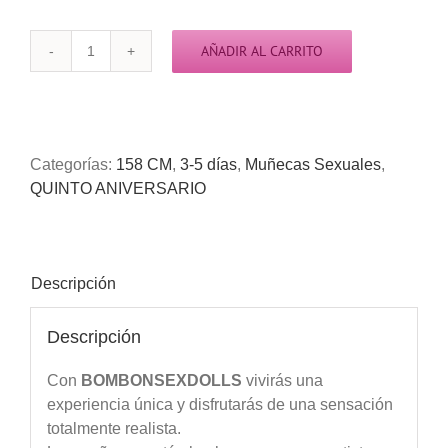
AÑADIR AL CARRITO
3-
7
días
(real
doll)
Categorías:
158 CM
,
3-5 días
,
Muñecas Sexuales
,
Marie
QUINTO ANIVERSARIO
158cm
cantidad
Descripción
Descripción
Con
BOMBONSEXDOLLS
vivirás una
experiencia única y disfrutarás de una sensación
totalmente realista.