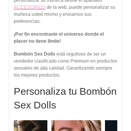
personalizar su muñeca desde el apartado
ACCESORIOS
de la web, puede personalizar su
muñeca usted mismo y enviarnos sus
preferencias.
¡Por
fin
encontraste
el
universo
donde
el
placer
no
tiene
límite
!
Bombón
Sex
Dolls
está orgulloso de ser un
vendedor clasificado como Premium en productos
sexuales de alta calidad. Garantizando siempre
los mejores productos.
Personaliza tu Bombón
Sex Dolls