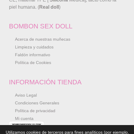
piel humana. (
Real doll
)
BOMBON SEX DOLL
Acerca de nuestras muñecas
Limpieza y cuidados
Faldón informativo
Política de Cookies
INFORMACIÓN TIENDA
Aviso Legal
Condiciones Generales
Política de privacidad
Mi cuenta
Utilizamos
cookies
de terceros para fines analíticos (por ejemplo,