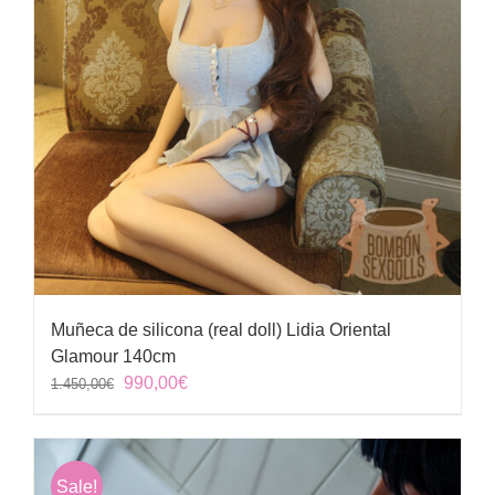
Muñeca de silicona (real doll) Lidia Oriental
Glamour 140cm
El
El
990,00
€
1.450,00
€
precio
precio
original
actual
era:
es:
Sale!
1.450,00€.
990,00€.