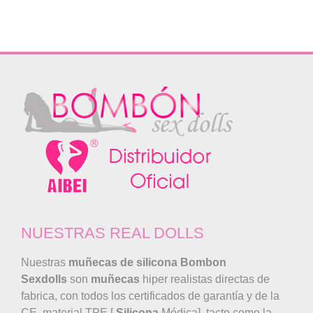
era:
es:
1.450,00€.
990,00€.
NUESTRAS REAL DOLLS
Nuestras
muñecas de silicona
Bombon
Sexdolls
son
muñecas
hiper realistas directas de
fabrica, con todos los certificados de garantía y de la
CE, material TPE [
Silicona
Médica], tacto como la