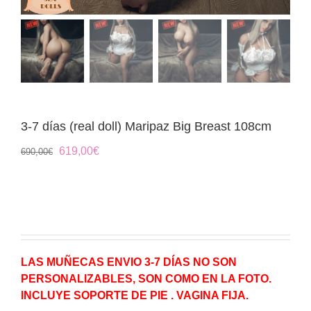
3-7 días (real doll) Maripaz Big Breast 108cm
El
El
619,00
€
690,00
€
precio
precio
original
actual
era:
es:
690,00€.
619,00€.
LAS MUÑECAS ENVIO 3-7 DÍAS NO SON
PERSONALIZABLES, SON COMO EN LA FOTO.
INCLUYE SOPORTE DE PIE . VAGINA FIJA.