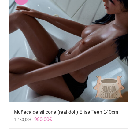
Muñeca de silicona (real doll) Elisa Teen 140cm
El
El
990,00
€
1.450,00
€
precio
precio
original
actual