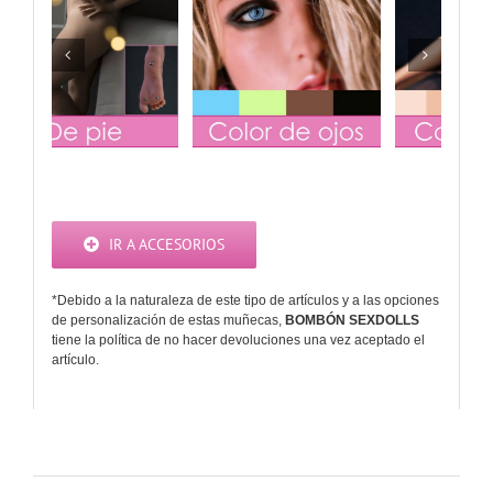
tis)
Voz y Gemidos
Vagina
(Gratis)
IR A ACCESORIOS
*Debido a la naturaleza de este tipo de artículos y a las opciones
de personalización de estas muñecas,
BOMBÓN SEXDOLLS
tiene la política de no hacer devoluciones una vez aceptado el
artículo.