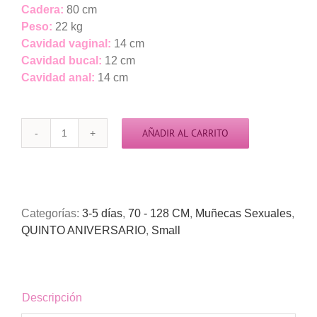
Cadera:
80 cm
Peso:
22 kg
Cavidad vaginal:
14 cm
Cavidad bucal:
12 cm
Cavidad anal:
14 cm
AÑADIR AL CARRITO
3-
7
días
(real
doll)
Categorías:
3-5 días
,
70 - 128 CM
,
Muñecas Sexuales
,
Maripaz
QUINTO ANIVERSARIO
,
Small
Big
Breast
108cm
cantidad
Descripción