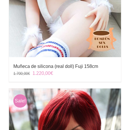
Muñeca de silicona (real doll) Fuji 158cm
El
El
1.220,00
€
1.700,00
€
precio
precio
original
actual
era:
es:
1.700,00€.
1.220,00€.
Sale!