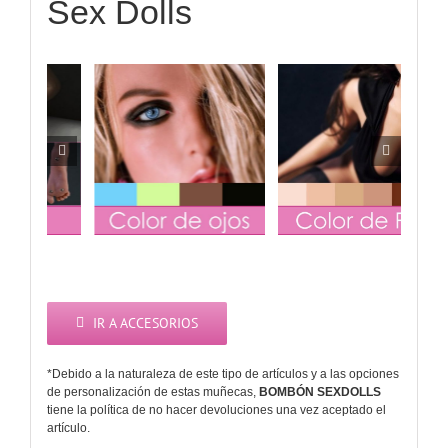
Sex Dolls
tis)
Voz y Gemidos
Vagina
(Gratis)
IR A ACCESORIOS
*Debido a la naturaleza de este tipo de artículos y a las opciones
de personalización de estas muñecas,
BOMBÓN SEXDOLLS
tiene la política de no hacer devoluciones una vez aceptado el
artículo.