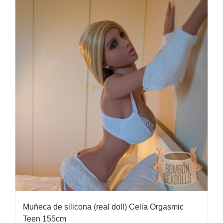
era:
es:
1.700,00€.
1.220,00€.
Muñeca de silicona (real doll) Celia Orgasmic
Teen 155cm