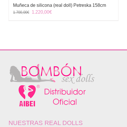
Muñeca de silicona (real doll) Petreska 158cm
El
El
1.220,00
€
1.700,00
€
precio
precio
original
actual
era:
es:
1.700,00€.
1.220,00€.
NUESTRAS REAL DOLLS