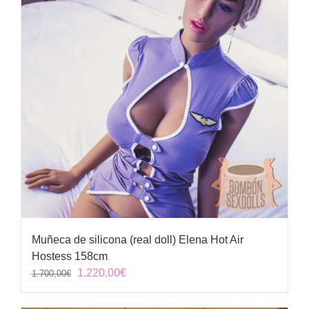
Muñeca de silicona (real doll) Elena Hot Air
Hostess 158cm
El
El
1.220,00
€
1.700,00
€
precio
precio
original
actual