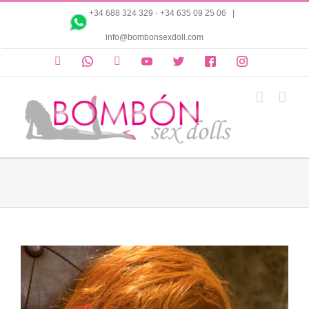
Saltar
+34 688 324 329
·
+34 635 09 25 06
|
al
info@bombonsexdoll.com
contenido
Cuenta
Whatsapp
Correo
Youtube
Twitter
Facebook
Instagram
electrónico