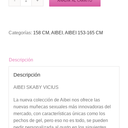
AÑADIR AL CARRITO
SEX
DOLL
AIBEI
SKABY
VICIUS
Categorías:
158 CM
,
AIBEI
,
AIBEI 153-165 CM
158CM
cantidad
Descripción
Descripción
AIBEI SKABY VICIUS
La nueva colección de Aibei nos ofrece las
nuevas muñecas sexuales más innovadoras del
mercado, con características únicas como los
pechos de gel, pero eso no es todo, se pueden
pedir personalizada al gusto en los siguientes